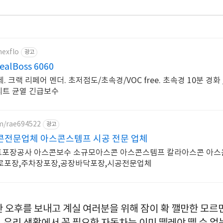
nexflo
광고
alBoss 6060
크랙 리페어 멘더. 초저점도/초속경/VOC free. 초속경 10분 경화 
크리트 균열 긴급보수
om/rae694522
광고
전문업체 아스콘스템프 시공 전문 업체
포장공사 아스콘보수 소규모아스콘 아스콘스템프 칼라아스콘 아스
로포장,주차장포장,공장바닥포장,시공전문업체
한 오후를 보내고 계실 여러분을 위해 잠이 확 깰만한 모르