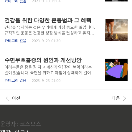
카테고리 없음
2023. 9. 30. 15:04
개인이 건강을 관리할 수 있도록 권한을 부여하는 능력
도 영향을 미칠 수 있다는 것을 인식하는 것이 중요합니
입니다. 앱과 웨어러블 기기는 사용자에게 신체 활동,
다. 노인들의 우울증에 기여하는 요인들을 조사하고 예
심박수, 수면 패턴 등에 대한 실시간 데이터를 제공합니
방, 확인 및 관리를 위한 전략을 모색할 것입니다. 노인
건강을 위한 다양한 운동법과 그 혜택
다. 이 데이터는..
들의 우울증은 복잡한 문제이지만 올바른 지식과 지원
이 있다면 효과적으로 해결할 수 있습니다. 첫 번째 : 노
건강을 유지하는 것은 우리에게 가장 중요한 일입니다.
인 우울증의 독특한 도전과제 인식 a) 고립과 외로움 노
규칙적인 운동은 건강한 생활 방식을 달성하고 유지하
인들은 은퇴하거나 친구와 사랑하는 사람을 잃거나 신
는 데 중추적인 역할을 합니다. 그러나 많은 운동 요법
카테고리 없음
2023. 9. 29. 01:30
체적인 한계를 경험하면서 고립과 외로움에 직면할 수
을 사용할 수 있으므로 올바른 운동 요법을 선택하는 것
있습니다. 이러한 요인들은 높은 우울증 위험으로 이어
은 압도적일 수 있습니다. 우리는 다양한 운동 요법과
질 수 있습니다. 노인들에게 사회적 관계를 유지하고 활
그들의 독특한 이점에 대해 자세히 살펴볼 것입니다. 여
수면무호흡증의 원인과 개선방안
동에 참여하고 지원 단체..
러분이 전환을 원하는 피트니스 마니아이든 피트니스
여행을 시작하는 초보자이든 여러분의 목표와 선호에
여러분들은 잠을 잘 자고 계신가요? 잠이 보약이라는
가장 좋은 운동 루틴에 대한 정보에 입각한 결정을 내리
말이 있습니다. 숙면을 취하고 아침에 상쾌하게 일어나
는 데 도움이 될 것입니다. 첫 번째 : 심혈관 운동 심혈관
는 사람들도 있지만 문제는 반대인 경우입니다. 수면무
카테고리 없음
2023. 9. 28. 21:00
운동은 종종 심장 건강과 전반적인 지구력 향상을 목표
호흡은 잠을 잘 때 호흡이 멈추거나 얕은 호흡으로 숨을
로 하는 사람들에게 인기 있는 선택입니다. 이 요법은
제대로 쉬지 못하는 현상입니다. 잠깐 안 쉰다고 방치하
달리기, 자전거 타기, 수영, 그리고 춤과 같은 활동들을
고 이것이 회복되지 못하면 결국 심장에 상당한 무리를
이전
다음
포함합니다. 여기..
주게 됩니다. 무호흡증은 전 세계적으로 수백만 명의 사
람들에게 영향을 미치는 흔한 수면 장애입니다. 이는 수
면의 질 저하와 다양한 건강 문제로 이어집니다. 적절한
진단과 치료 계획을 위해 의료 전문가와 상담하는 것이
운영자 : 코스모스
중요하지만, 수면 무호흡의 원인과 잠재적인 개선 방법
을 이해하는 것은 더 나은 수면과 전반적인 건강을 위한