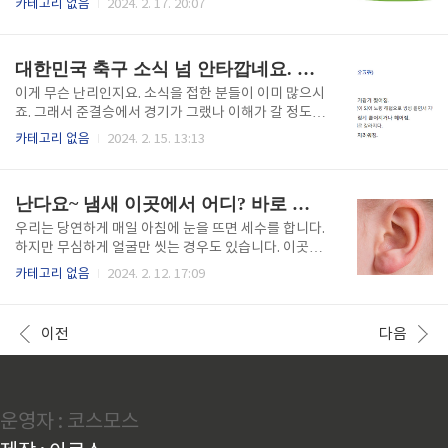
카테고리 없음
2024. 2. 17. 20:07
는 상징이기도 합니다. 우리나라는 전통적으로 농경사
갈 수 없이 아픔을 겪게 됩니다. 최근 예능인 박나래도
회가 발달되어 왔기 때문에 한 해 농사의 풍요와 안정을
얼마 전 성대가 심각한 상황에 이르러 수술을 결심했다
기원하는 날입니다. 1년 중 가장 중요한 대보름날이라
고 하는 이 수술이 무엇인지 함께 집중해서 보도록 해
대한민국 축구 소식 넘 안타깝네요. 사분오열 결단만 남았다
매우 큰 명절로 여겼습니..
요. 후두는 목의 가장 위에 있는 기관으로서 음성을 만
들고 호흡을 조절하는 중요한 역할을 합니다. 후두는 성
이게 무슨 난리인지요. 소식을 접한 분들이 이미 많으시
대, 후두실, 후두개 등으로 구성됩니다. 그렇다면 후두
죠. 그래서 준결승에서 경기가 그랬나 이해가 갈 정도입
수술이 필요한 원인과 증상 그리고 치료방법은 어떨 때
니다. 지금 모든 관심이 손흥민 이강인 두 선수에게 쏠
카테고리 없음
2024. 2. 15. 13:13
필요한지 알아볼게요. 후두수술이 필요한 원인 가장 흔
려있습니다. 더 말하자면 이강인 선수에게 온갖 악플이
한 원인 중 하나는 목감기로 인해 성대 점막의 염증으로
쏟아지고 있는데요. 과연 지금 문제가 이 두 선수만의
성대가 붓는 후두염입니다. 가볍게는 물을 많이 마시고
문제일까요? 여기에 집중하기보다 본질적인 문제의 방
난다요~ 냄새 이곳에서 어디? 바로 귀 뒤
휴식을 취하면 자연적..
향으로만 쏠리면 좋겠습니다. 대한민국 대표팀이 정말
원팀인 줄만 알았는데 들려온 소식은 적잖이 충격이었
우리는 당연하게 매일 아침에 눈을 뜨면 세수를 합니다.
습니다. 멱살을 잡았다. 주먹질로 맞대응했다. 손흥민은
하지만 무심하게 얼굴만 씻는 경우도 있습니다. 이곳을
피했지만 이 과정에서 다른 선수들이 둘 사이를 떼어놓
놓치기 마련이죠. 우연한 기회에 귀 뒤가 가려워서 긁다
카테고리 없음
2024. 2. 12. 17:09
는 과정에서 손흥민의 손가락이 탈구되었다는 소식이
가 냄새는 왜 맡았을까요. 맡아보았는데 세상에나 이게
었는데 사실이었을까요? 다음날 요르단과의 경기가 치
무슨 냄새일까요? 부끄럽게도 꼬리꼬리한 냄새가 나더
러졌고 그때는 무심코 지나쳤던 사진에서 보니 손흥민
라고요. 안 씻어서 그런가? 그렇습니다. 세수만 하고 귀
이전
다음
의 손가락이 무슨 문제가 있었던 것은..
뒤까지 자세하게 안 씻어서 그랬던 겁니다. 저처럼 씻을
때 의외로 빼먹고 제대로 안 씻어서 퀴퀴한 냄새를 유발
하기도 합니다. 그런데 이런 부위는 꼭 귀 뒤뿐만 아니
라 겨드랑이, 사타구니, 뱃살 접힌 부분에서도 같은 냄
운영자 : 코스모스
새가 나기도 한답니다. 그러니 이 부분은 씻을 때 꼭 잊
지 말고 꼼꼼하게 씻어야 할 이유입니다. 다시 돌아와서