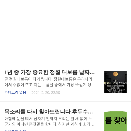
1년 중 가장 중요한 정월 대보름 날짜, 먹는 음식, 놀이
곧 정월대보름이 다가옵니다. 정월대보름은 우리나라
에서 수없이 뜨고 지는 보름달 중에서 가장 뜻깊게 생각
하는 날입니다. 새해가 되어서 처음 보름달이 뜬 날(음
카테고리 없음
2024. 2. 20. 22:50
력 1월 15일)이기 때문에 정월 대보름이라고 합니다.
이날은 언제인지 무슨 음식을 먹고 어떤 놀이를 하는지
알려드릴게요. 정월대보름 날짜 정월 대보름은 음력 정
목소리를 다시 찾아드립니다.후두수술 원인 증상 치료방법
월 보름날을 말합니다. 올해는 2월 24일이 정월 대보름
날입니다. 둥근 보름달은 예로부터 많은 상징을 갖고 있
아침에 눈을 떠서 잠자기 전까지 우리는 쉴 새 없이 누
습니다. 다산의 상징이기도 하고 새로운 해가 되어서 처
군가와 아니면 혼잣말을 합니다. 하지만 과하게 소리를
음 맞이하는 보름날이라서 한 해의 풍요로움을 기대하
지른다거나 무리하게 목을 혹사시키면 여러분도 피해